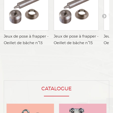
cJeux de pose à frapper -
dJeux de pose à frapper -
eJeux
Oeillet de bâche n°13
Oeillet de bâche n°15
Oeill
CATALOGUE