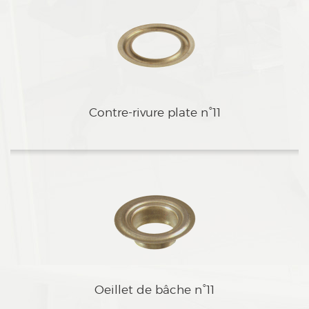
aContre-rivure plate n°11
aOeillet de bâche n°11