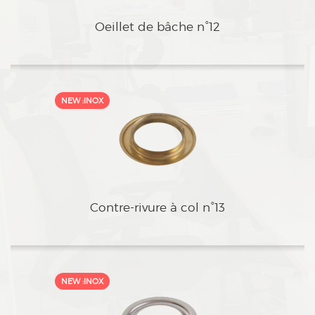
bOeillet de bâche n°12
cContre-rivure à col n°13