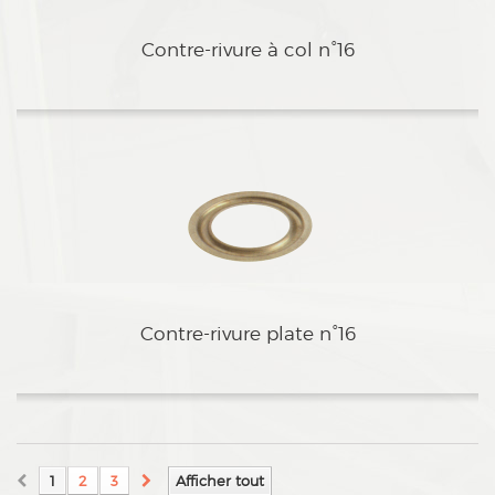
eContre-rivure à col n°16
eContre-rivure plate n°16
1
2
3
Afficher tout