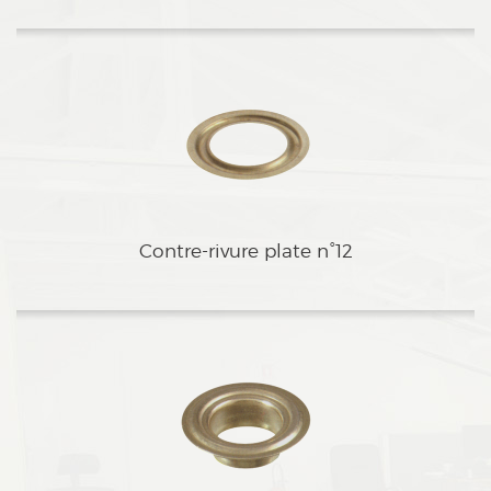
bContre-rivure plate n°12