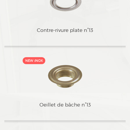
cContre-rivure plate n°13
cOeillet de bâche n°13