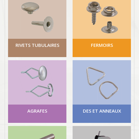
RIVETS TUBULAIRES
FERMOIRS
AGRAFES
DES ET ANNEAUX